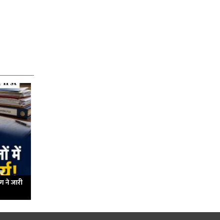
नए
ाग ने जारी