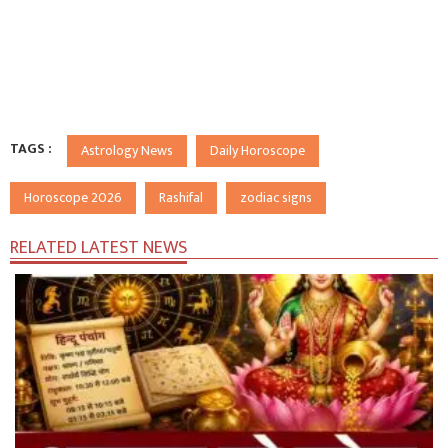
TAGS :
Astrology News
Daily Horoscope
Horoscope 2026
Rashifal
zodiac signs
RELATED LATEST NEWS