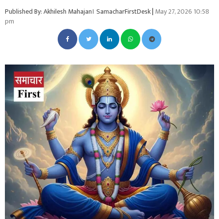
Published By: Akhilesh Mahajan। SamacharFirstDesk
|
May 27, 2026 10:58
pm