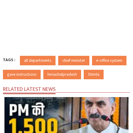
TAGS :
all departments
chief minister
e-office system
gave instructions
himachalpradesh
Shimla
RELATED LATEST NEWS