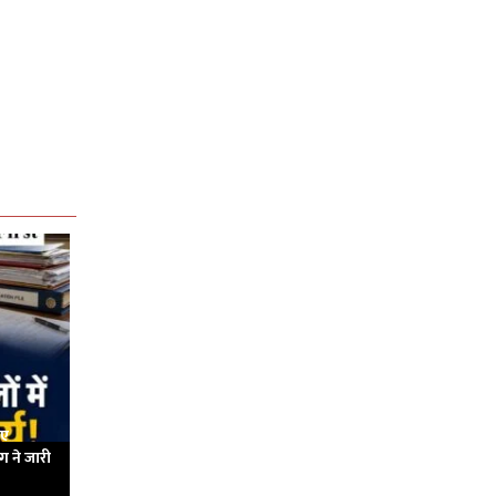
नए
ाग ने जारी