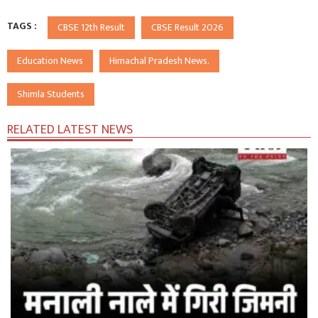
TAGS :
CBSE 12th Result
CBSE Result 2026
Education News
Himachal Pradesh News.
Shimla Students
RELATED LATEST NEWS