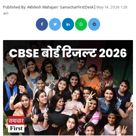
Published By: Akhilesh Mahajan। SamacharFirstDesk
|
May 14, 2026 1:28
am