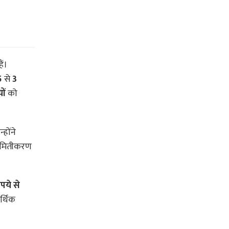
ैं।
5
से
3
ों
को
होंने
यमितीकरण
पये से
र्थिक