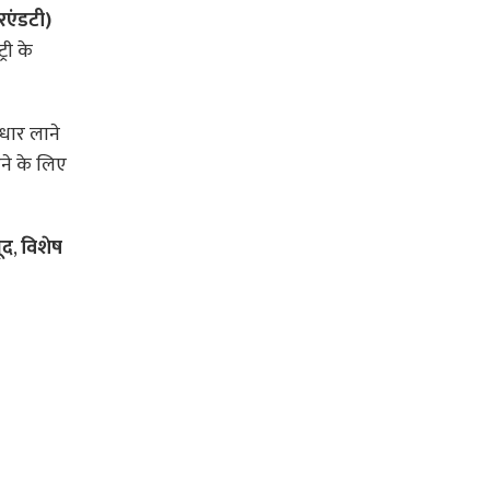
रएंडटी)
री के
ुधार लाने
ने के लिए
ूद
,
विशेष