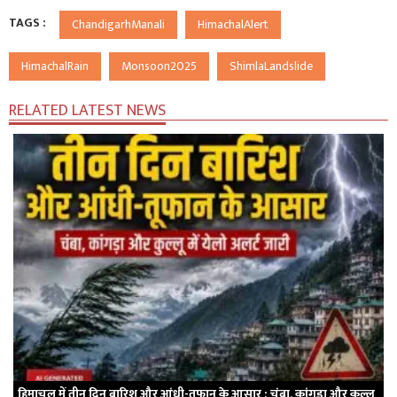
TAGS :
ChandigarhManali
HimachalAlert
HimachalRain
Monsoon2025
ShimlaLandslide
RELATED LATEST NEWS
हिमाचल में तीन दिन बारिश और आंधी-तूफान के आसार : चंबा, कांगड़ा और कुल्लू