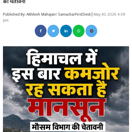
की चेतावनी
Published By: Akhilesh Mahajan। SamacharFirstDesk
|
May 30, 2026 4:59
pm