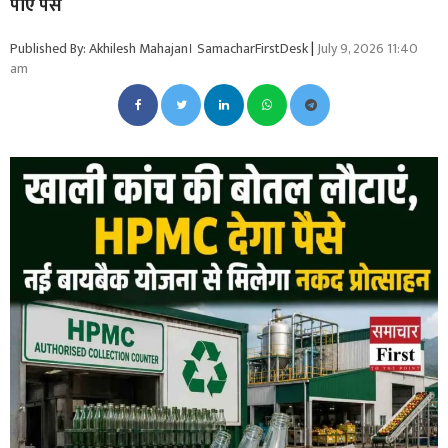
पाएं पैसे
Published By: Akhilesh Mahajan। SamacharFirstDesk
|
July 9, 2026 11:40
am