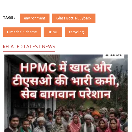
TAGS :
environment
Glass Bottle Buyback
Himachal Scheme
HPMC
recycling
RELATED LATEST NEWS