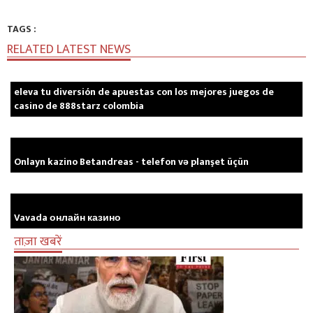
TAGS :
RELATED LATEST NEWS
eleva tu diversión de apuestas con los mejores juegos de
casino de 888starz colombia
Onlayn kazino Betandreas - telefon və planşet üçün
Vavada онлайн казино
ताज़ा खबरें