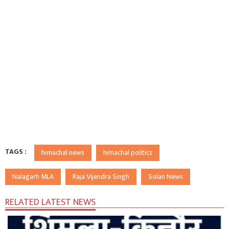
TAGS :
himachal news
himachal politics
Nalagarh MLA
Raja Vijendra Singh
Solan News
RELATED LATEST NEWS