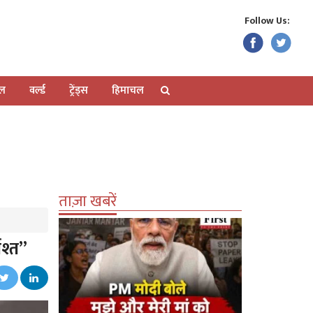
Follow Us:
ेल
वर्ल्ड
ट्रेंड्स
हिमाचल
ताज़ा खबरें
ाश्त”