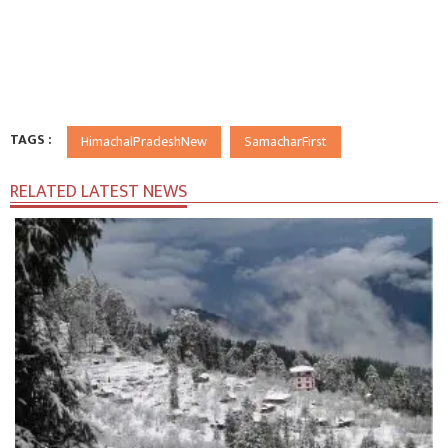
TAGS :
HimachalPradeshNew
SamacharFirst
RELATED LATEST NEWS