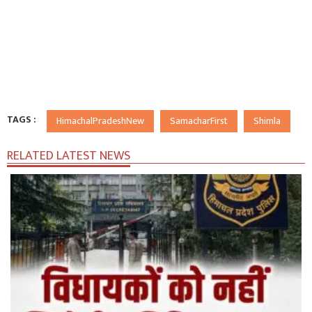
TAGS :
HimachalPradeshNew
SamacharFirst
Shimla
RELATED LATEST NEWS