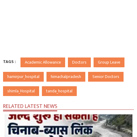
TAGS :
Academic Allowance
Doctors
Group Leave
hamirpur_hospital
himachalpradesh
Senior Doctors
shimla_Hospital
tanda_hospital
RELATED LATEST NEWS