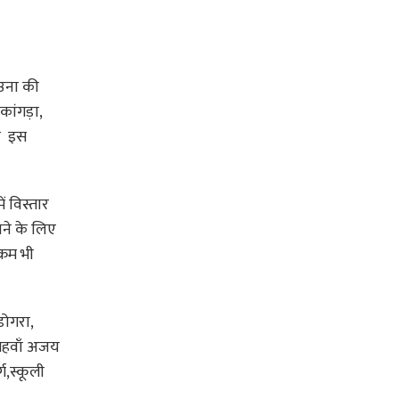
 उना की
 कांगड़ा,
या इस
ं विस्तार
ने के लिए
्रम भी
डोगरा,
 सिहवाँ अजय
ग,स्कूली