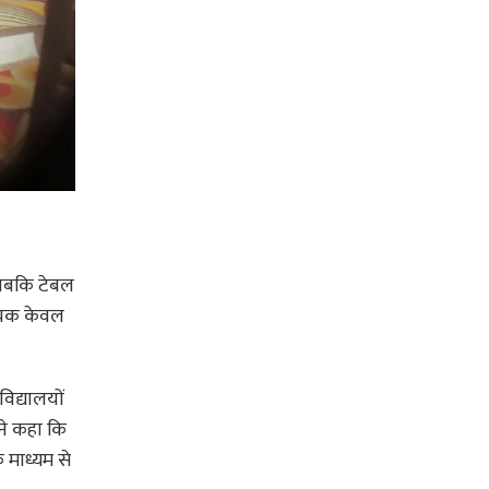
ा जबकि टेबल
धायक केवल
िद्यालयों
ने कहा कि
े माध्यम से