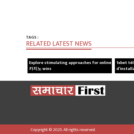
TAGS :
RELATED LATEST NEWS
Explore stimulating approaches for online
1xbet té
카지노 wins
d’install
Copyright © 2025. All rights reserved.