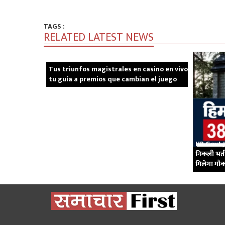
TAGS :
RELATED LATEST NEWS
Tus triunfos magistrales en casino en vivo
tu guía a premios que cambian el juego
HP Govt Jo
निकली भर्त
मिलेगा मौ