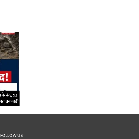
कें बंद, 92
गस्त तक बढ़ी
FOLLOW US