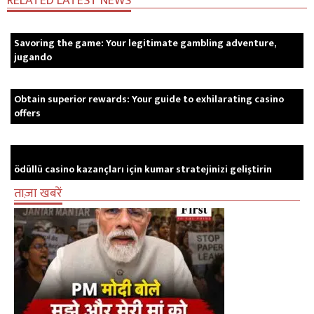
RELATED LATEST NEWS
Savoring the game: Your legitimate gambling adventure,
jugando
Obtain superior rewards: Your guide to exhilarating casino
offers
ödüllü casino kazançları için kumar stratejinizi geliştirin
ताज़ा खबरें