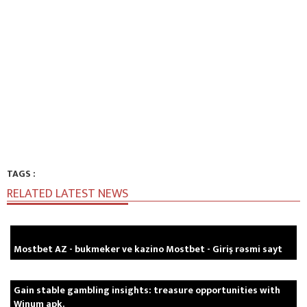
TAGS :
RELATED LATEST NEWS
Mostbet AZ - bukmeker ve kazino Mostbet - Giriş rəsmi sayt
Gain stable gambling insights: treasure opportunities with
Winum apk.