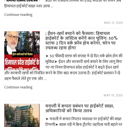
प्रदेश की राजधानी शिमला की हवाई सेवाओं को लेकर अब
लगाई
हिमाचल हाईकोर्ट सख्त नजर आया …
रोक"
"शिमला
Continue reading
एयर
MAY 21, 2026
कनेक्टिविटी
पर
; ईंधन-खर्च बचाने को फैसला: हिमाचल
हिमाचल
हाईकोर्ट के जस्टिस करेंगे कार पूलिंग: 50%
हाईकोर्ट
स्टाफ 2 दिन वर्क फ्रॉम होम करेगा, फोन पर
सख्त:केंद्र
उपलब्ध रहना होगा
सरकार
को
➤ 50 फीसदी स्टाफ को सप्ताह में दो दिन वर्क फ्रॉम होम की
नोटिस
सुविधा➤ ईंधन और सरकारी खर्च बचाने के लिए लागू किए
जारी"
गए नए नियम हिमाचल प्रदेश हाईकोर्ट ने बढ़ते ईंधन खर्च
और सरकारी खर्चों को नियंत्रित करने के लिए बड़ा कदम उठाया है। हाईकोर्ट प्रशासन ने दो
अहम फैसले लेते हुए एक ओर …
";
Continue reading
ईंधन-
MAY 19, 2026
खर्च
बचाने
मनाली में कचरा प्रबंधन पर हाईकोर्ट सख्त,
को
अधिकारियों को किया तलब
फैसला:
हिमाचल
➤ मनाली में कचरा निपटान व्यवस्था पर हाईकोर्ट की सख्त
हाईकोर्ट
टिप्पणी➤ ब्यास नदी में बिना ट्रीटमेंट जहरीला पानी बहाने पर
के