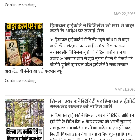
लाभ,
"हिमाचल
Continue reading
सरकार
हाईकोर्ट
का
MAY 22, 2026
ने
तर्क
आउटसोर्स
खारिज"
हिमाचल हाईकोर्ट ने विजिलेंस को RTI से बाहर
भर्तियों
करने के आदेश पर लगाई रोक
पर
सरकार
➤ हिमाचल हाईकोर्ट ने विजिलेंस ब्यूरो को RTI से बाहर
को
करने की अधिसूचना पर लगाई अंतरिम रोक ➤ राज्य
लगाई,
फटकार
सरकार और विजिलेंस ब्यूरो को नोटिस जारी कर मांगा
बैक
जवाब ➤ भ्रष्टाचार जांच से जुड़ी सूचना रोकने के फैसले को
डोर
कोर्ट में चुनौती हिमाचल प्रदेश हाईकोर्ट ने राज्य सरकार
एंट्री
द्वारा स्टेट विजिलेंस एंड एंटी करप्शन ब्यूरो …
पर
हाईकोर्ट
"हिमाचल
Continue reading
सख्त,
हाईकोर्ट
स्वास्थ्य
MAY 21, 2026
ने
और
विजिलेंस
वित्त
शिमला एयर कनेक्टिविटी पर हिमाचल हाईकोर्ट
को
सचिव
सख्त:केंद्र सरकार को नोटिस जारी
RTI
तलब"
से
➤ हिमाचल हाईकोर्ट ने शिमला एयर कनेक्टिविटी बाधित न
बाहर
होने देने के निर्देश दिए ➤ केंद्र सरकार को अगली सुनवाई
करने
के
तक हलफनामा दाखिल करने का आदेश ➤ 7 महीने बाद
आदेश
दिल्ली-शिमला उड़ान सेवा 11 मई से फिर शुरू हुई हिमाचल
पर