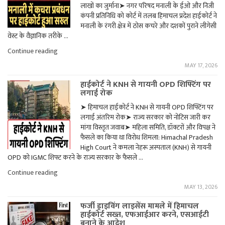
जस्टिस
लाखों का जुर्माना➤ नगर परिषद मनाली के ईओ और निजी
करेंगे
कंपनी प्रतिनिधि को कोर्ट में तलब हिमाचल प्रदेश हाईकोर्ट ने
कार
मनाली के रंगरी क्षेत्र में ठोस कचरे और दशकों पुराने लीगेसी
पूलिंग:
वेस्ट के वैज्ञानिक तरीके …
50%
स्टाफ
"मनाली
Continue reading
2
में
दिन
MAY 17, 2026
कचरा
वर्क
प्रबंधन
फ्रॉम
हाईकोर्ट ने KNH से गायनी OPD शिफ्टिंग पर
पर
होम
लगाई रोक
हाईकोर्ट
करेगा,
सख्त,
➤ हिमाचल हाईकोर्ट ने KNH से गायनी OPD शिफ्टिंग पर
फोन
अधिकारियों
पर
लगाई अंतरिम रोक➤ राज्य सरकार को नोटिस जारी कर
को
उपलब्ध
किया
मांगा विस्तृत जवाब➤ महिला समिति, डॉक्टरों और विपक्ष ने
रहना
तलब"
फैसले का किया था विरोध शिमला: Himachal Pradesh
होगा"
High Court ने कमला नेहरू अस्पताल (KNH) से गायनी
OPD को IGMC शिफ्ट करने के राज्य सरकार के फैसले …
"हाईकोर्ट
Continue reading
ने
MAY 13, 2026
KNH
से
फर्जी ड्राइविंग लाइसेंस मामले में हिमाचल
गायनी
हाईकोर्ट सख्त, एफआईआर करने, एसआईटी
OPD
बनाने के आदेश
शिफ्टिंग