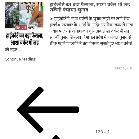
हाईकोर्ट का बड़ा फैसला, आशा वर्कर भी लड़
के
सकेंगी पंचायत चुनाव
सरकारी
आवास
➤ हाईकोर्ट ने आशा वर्करों के चुनाव लड़ने पर लगी रोक
पर
हटाई➤ सरकार के 2 मई के आदेश पर रोक, राज्य से मांगा
उठाए
सवाल"
जवाब➤ 7 मई से नामांकन शुरू, अब आशा वर्कर भी लड़
सकेंगी चुनाव शिमला। हिमाचल प्रदेश में पंचायत चुनाव से
ठीक पहले हाईकोर्ट ने बड़ा फैसला सुनाते हुए आशा वर्करों
को राहत …
"हाईकोर्ट
Continue reading
का
MAY 6, 2026
बड़ा
फैसला,
आशा
वर्कर
Posts
Previous
Page
Page
Page
Page
Next
भी
page
page
लड़
pagination
सकेंगी
पंचायत
चुनाव"
1
2
3
…
7