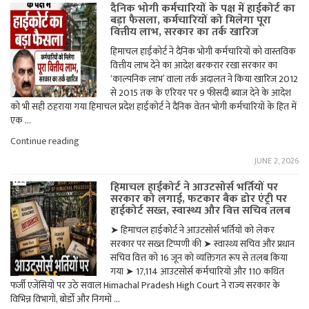
दैनिक भोगी कर्मचारियों के पक्ष में हाईकोर्ट का
बड़ा फैसला, कर्मचारियों को मिलेगा पूरा
वित्तीय लाभ, सरकार का तर्क खारिज
हिमाचल हाईकोर्ट ने दैनिक भोगी कर्मचारियों को वास्तविक
वित्तीय लाभ देने का आदेश बरकरार रखा सरकार का
‘काल्पनिक लाभ’ वाला तर्क अदालत ने किया खारिज 2012
से 2015 तक के एरियर पर 9 फीसदी ब्याज देने के आदेश
को भी सही ठहराया गया हिमाचल प्रदेश हाईकोर्ट ने दैनिक वेतन भोगी कर्मचारियों के हित में
एक …
"दैनिक
Continue reading
भोगी
JUNE 2, 2026
कर्मचारियों
के
हिमाचल हाईकोर्ट ने आउटसोर्स भर्तियों पर
पक्ष
सरकार को लगाई, फटकार बैक डोर एंट्री पर
में
हाईकोर्ट सख्त, स्वास्थ्य और वित्त सचिव तलब
हाईकोर्ट
का
➤ हिमाचल हाईकोर्ट ने आउटसोर्स भर्तियों को लेकर
बड़ा
सरकार पर सख्त टिप्पणी की ➤ स्वास्थ्य सचिव और प्रधान
फैसला,
कर्मचारियों
सचिव वित्त को 16 जून को व्यक्तिगत रूप से तलब किया
को
गया ➤ 17,114 आउटसोर्स कर्मचारियों और 110 कथित
मिलेगा
फर्जी एजेंसियों पर उठे सवाल Himachal Pradesh High Court ने राज्य सरकार के
पूरा
विभिन्न विभागों, बोर्डों और निगमों …
वित्तीय