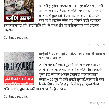
पर
➤ फर्जी ड्राइविंग लाइसेंस मामले में हाईकोर्ट सख्त, एसपी
लगाई
ऊना को बनाया प्रतिवादी ➤ कोर्ट ने कहा- संज्ञेय अपराध
रोक"
बनता है तो तुरंत दर्ज हो एफआईआर ➤ एक ही आधार
नंबर पर दो लाइसेंस समेत कई चौंकाने वाली गड़बड़ियां
उजागर हिमाचल प्रदेश हाईकोर्ट ने प्रदेश में कथित तौर पर जारी किए गए फर्जी ड्राइविंग
लाइसेंस …
"फर्जी
Continue reading
ड्राइविंग
MAY 12, 2026
लाइसेंस
मामले
हाईकोर्ट सख्त, पूर्व सीपीएस के सरकारी आवास
में
पर उठाए सवाल
हिमाचल
हाईकोर्ट
➤ हिमाचल हाईकोर्ट ने पूर्व सीपीएस के सरकारी आवास
सख्त,
खाली न करने पर जताई नाराजगी➤ कोर्ट ने बिना लाइसेंस
एफआईआर
करने,
शुल्क दिए सरकारी आवास इस्तेमाल करने पर उठाए
एसआईटी
सवाल➤ 25 जून को होगी अगली सुनवाई, सरकार से मांगा
बनाने
रिकॉर्ड हिमाचल प्रदेश हाईकोर्ट ने छह पूर्व मुख्य संसदीय
के
सचिव (CPS) द्वारा सरकारी आवास खाली नहीं करने पर …
आदेश"
"हाईकोर्ट
Continue reading
सख्त,
MAY 8, 2026
पूर्व
सीपीएस