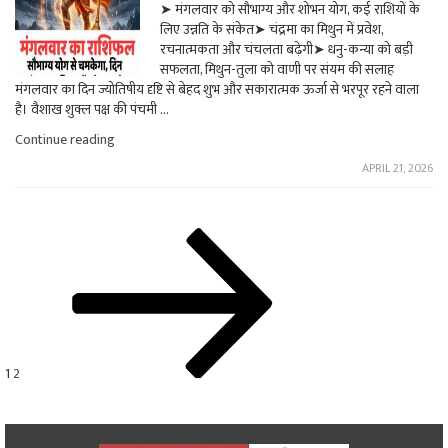
➤ मंगलवार को सौभाग्य और शोभन योग, कई राशियों के
चंद्रमा
लिए उन्नति के संकेत➤ चंद्रमा का मिथुन में प्रवेश,
तुला
में,
रचनात्मकता और चंचलता बढ़ेगी➤ धनु-कन्या को बड़ी
जानें
सफलता, मिथुन-तुला को वाणी पर संयम की सलाह
किस
मंगलवार का दिन ज्योतिषीय दृष्टि से बेहद शुभ और सकारात्मक ऊर्जा से भरपूर रहने वाला
राशि
है। वैशाख शुक्ल पक्ष की पंचमी …
को
होगा
"मंगलवार
Continue reading
लाभ"
का
APRIL 21, 2026
राशिफल:
सौभाग्य
योग
से
Posts
Page
Page
Next
चमकेगा,
page
दिन
pagination
चंद्रमा
का
मिथुन
में
प्रवेश,
कई
1
2
राशियों
को
मिलेगा
लाभ"