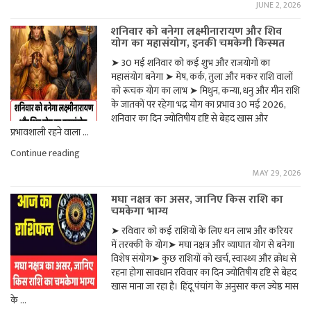
JUNE 2, 2026
राशिफल:
मिथुन,
शनिवार को बनेगा लक्ष्मीनारायण और शिव
तुला,
योग का महासंयोग, इनकी चमकेगी किस्‍मत
कुंभ
और
➤ 30 मई शनिवार को कई शुभ और राजयोगों का
मीन
महासंयोग बनेगा ➤ मेष, कर्क, तुला और मकर राशि वालों
राशि
वालों
को रूचक योग का लाभ ➤ मिथुन, कन्या, धनु और मीन राशि
पर
के जातकों पर रहेगा भद्र योग का प्रभाव 30 मई 2026,
रहेगी
शनिवार का दिन ज्योतिषीय दृष्टि से बेहद खास और
विशेष
प्रभावशाली रहने वाला …
कृपा,
जानें
"शनिवार
Continue reading
सभी
को
12
MAY 29, 2026
बनेगा
राशियों
लक्ष्मीनारायण
का
मघा नक्षत्र का असर, जानिए किस राशि का
और
भविष्य"
चमकेगा भाग्य
शिव
योग
➤ रविवार को कई राशियों के लिए धन लाभ और करियर
का
में तरक्की के योग➤ मघा नक्षत्र और व्याघात योग से बनेगा
महासंयोग,
इनकी
विशेष संयोग➤ कुछ राशियों को खर्च, स्वास्थ्य और क्रोध से
चमकेगी
रहना होगा सावधान रविवार का दिन ज्योतिषीय दृष्टि से बेहद
किस्‍मत"
खास माना जा रहा है। हिंदू पंचांग के अनुसार कल ज्येष्ठ मास
के …