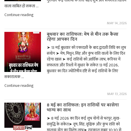
गुरुवार कई राशियों के लिए बेहद शुभ और सफलता दिलाने
वाला साबित हो सकता …
"गुरुवार
Continue reading
को
MAY 14, 2026
बन
रहे
बुधवार का राशिफल: मेष से मीन तक कैसा
दुर्लभ
रहेगा आपका दिन
योग,
कई
➤ 13 मई बुधवार को एकादशी के बाद द्वादशी तिथि का शुभ
राशियों
संयोग ➤ मेष, मिथुन, सिंह और कुंभ राशि वालों के लिए दिन
को
मिलेगा
रहेगा खास ➤ कई राशियों को आर्थिक लाभ, करियर में
बड़ा
सफलता और रिश्तों में सुधार के संकेत 13 मई 2026,
लाभ"
बुधवार का दिन ज्योतिषीय दृष्टि से कई राशियों के लिए
सकारात्मक …
"बुधवार
Continue reading
का
MAY 13, 2026
राशिफल:
मेष
8 मई का राशिफल: इन राशियों पर बरसेगा
से
भाग्य का साथ
मीन
तक
➤ 8 मई 2026 का दिन कई शुभ योगों से भरपूर, सुख-
कैसा
समृद्धि के संकेत➤ वृष, सिंह, वृश्चिक और कुंभ राशि को
रहेगा
आपका
मालव्य योग का विशेष लाभ➤ राहुकाल सुबह 10:30 से