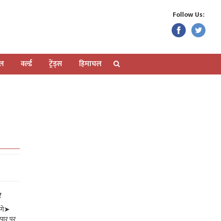
Follow Us:
ेल
वर्ल्ड
ट्रेंड्स
हिमाचल
र
ंगे➤
ापार पर