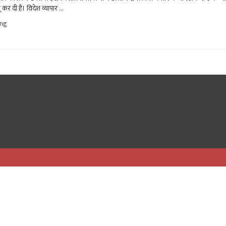
ू कर दी है। विदेश व्यापार …
"सरकार
ing
ने
चांदी
के
आयात
पर
लगाई
रोक,
अब
सीधे
विदेश
से
नहीं
मंगाए
जा
सकेंगे
सिल्वर
बार"