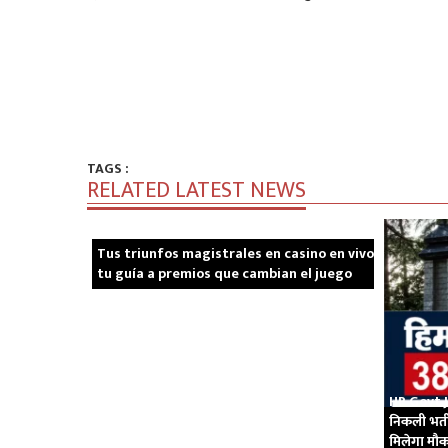
TAGS :
RELATED LATEST NEWS
Tus triunfos magistrales en casino en vivo
tu guía a premios que cambian el juego
HP Govt Jo
निकली भर्त
मिलेगा मौ