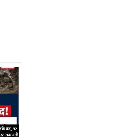
कें बंद, 92
गस्त तक बढ़ी