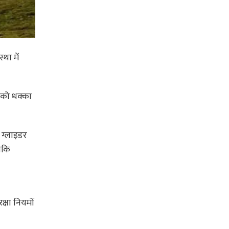
था में
 को धक्का
ं ग्लाइडर
बकि
क्षा नियमों