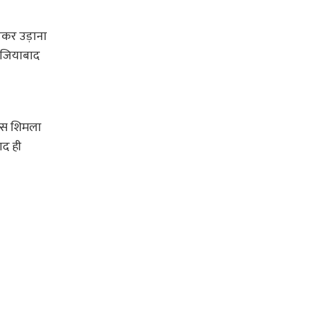
कड़कर उड़ाना
गाजियाबाद
ापस शिमला
ाद ही