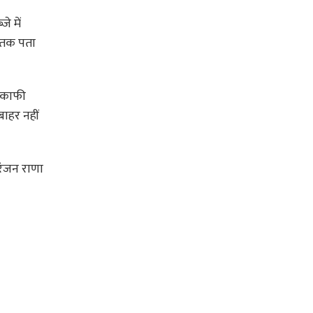
े में
ी तक पता
े काफी
ाहर नहीं
रंजन राणा