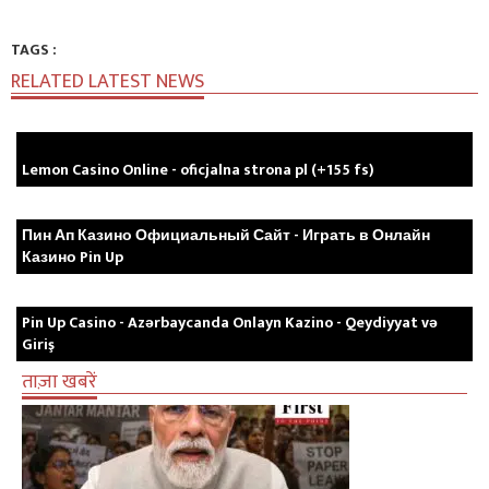
TAGS :
RELATED LATEST NEWS
Lemon Casino Online - oficjalna strona pl (+155 fs)
Пин Ап Казино Официальный Сайт - Играть в Онлайн
Казино Pin Up
Pin Up Casino - Azərbaycanda Onlayn Kazino - Qeydiyyat və
Giriş
ताज़ा खबरें