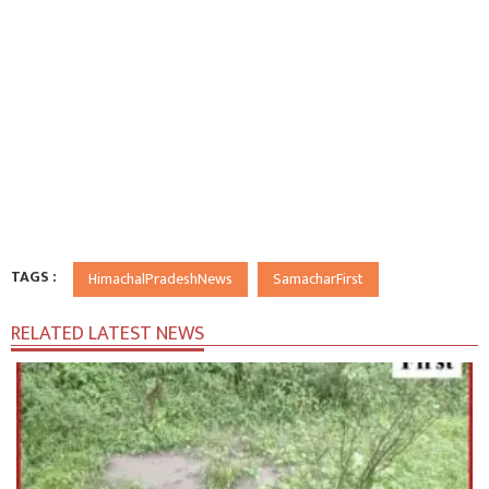
TAGS :
HimachalPradeshNews
SamacharFirst
RELATED LATEST NEWS