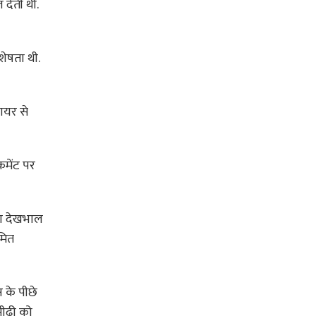
 देती थी.
शेषता थी.
ायर से
कमेंट पर
वचा देखभाल
मित
 के पीछे
 पीढ़ी को