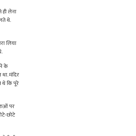
 ही लेना
ते थे.
ारा लिया
े.
े के
 था. मंदिर
थे कि पूरे
ुरुओं पर
छोटे-छोटे