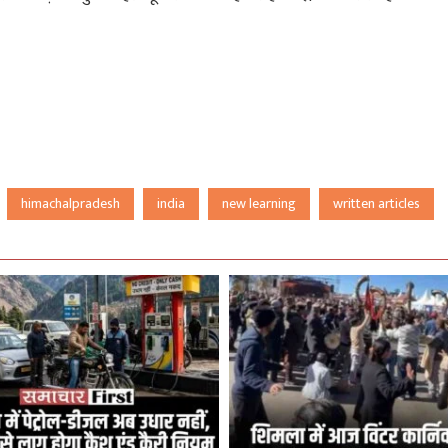
himachalpradesh
india
new learning
written articles