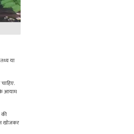
 तथ्य या
 चाहिए.
 के आयाम
ं की
ैंगन खोजकर