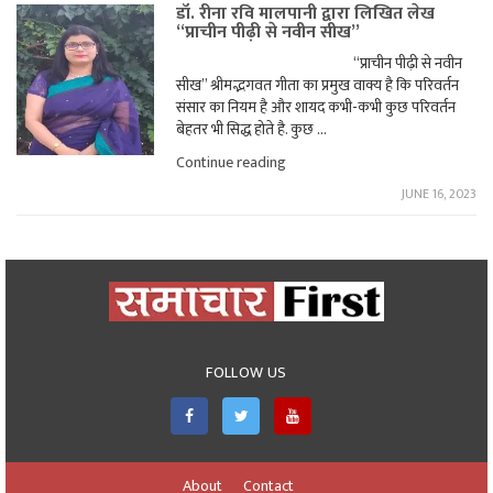
डॉ. रीना रवि मालपानी द्वारा लिखित लेख
“प्राचीन पीढ़ी से नवीन सीख”
“प्राचीन पीढ़ी से नवीन
सीख” श्रीमद्भगवत गीता का प्रमुख वाक्य है कि परिवर्तन
संसार का नियम है और शायद कभी-कभी कुछ परिवर्तन
बेहतर भी सिद्ध होते है. कुछ …
"डॉ.
Continue reading
रीना
JUNE 16, 2023
रवि
मालपानी
द्वारा
लिखित
लेख
“प्राचीन
पीढ़ी
से
नवीन
सीख”"
FOLLOW US
About
Contact