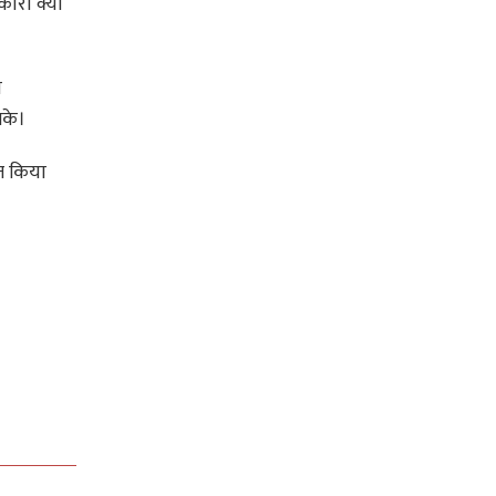
री क्यों
ो
सके।
्त किया