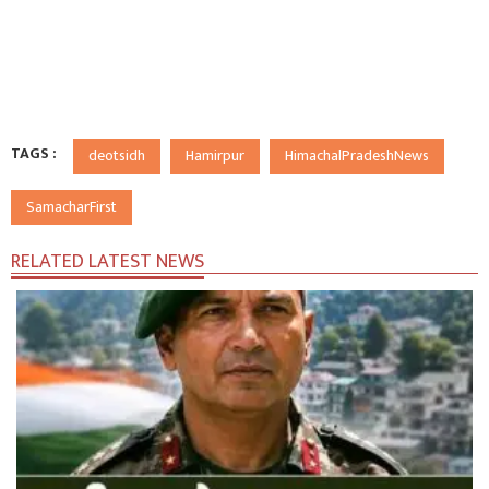
TAGS :
deotsidh
Hamirpur
HimachalPradeshNews
SamacharFirst
RELATED LATEST NEWS