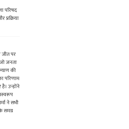
िला परिषद
र प्रक्रिया
ार जीत पर
ै, जो जनता
कल्याण की
 का परिणाम
है। उन्होंने
मस्वरूप
्मा ने सभी
े समग्र