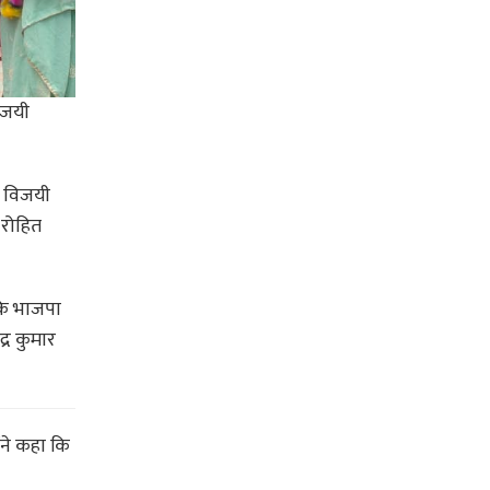
विजयी
र विजयी
े रोहित
जबकि भाजपा
द्र कुमार
ोंने कहा कि