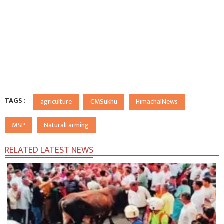
TAGS :
agriculture
CMSukhu
HimachalNews
MSP
NaturalFarming
RELATED LATEST NEWS