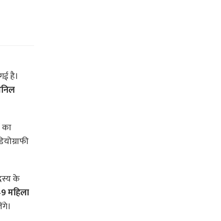
गई है।
 अनिल
ं का
ियोग्राफी
दस्य के
49 महिला
ंगे।