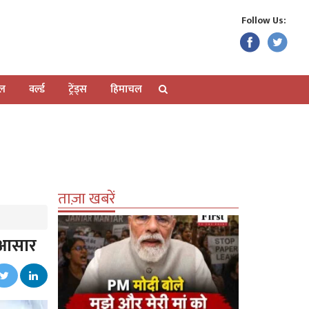
Follow Us:
ेल
वर्ल्ड
ट्रेंड्स
हिमाचल
ताज़ा खबरें
े आसार