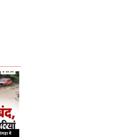
लन से
ंगड़ा में