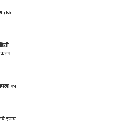
ियस तक
िग्री
,
िकतम
िमला
का
लंबे समय