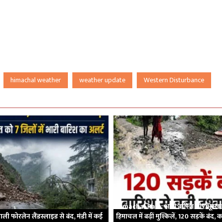
himachal weather
weather update
Western Disturbance
Himachal Rain: भारी बारिश और भूस्ख
ली फोरलेन लैंडस्लाइड से बंद, मंडी में कई
हिमाचल में बढ़ीं मुश्किलें, 120 सड़कें बंद, का