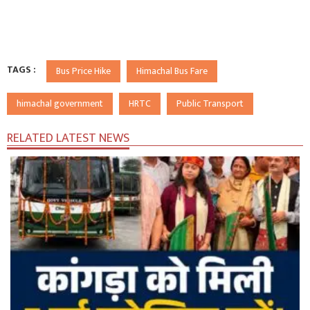
TAGS :
Bus Price Hike
Himachal Bus Fare
himachal government
HRTC
Public Transport
RELATED LATEST NEWS