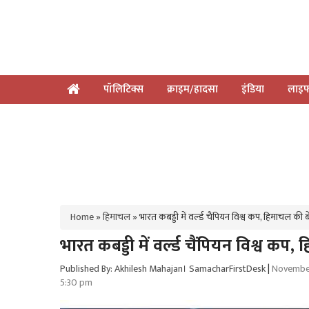
पॉलिटिक्स
क्राइम/हादसा
इंडिया
लाइफ
Home
»
हिमाचल
»
भारत कबड्डी में वर्ल्‍ड चैंपियन विश्व कप, हिमाचल की
भारत कबड्डी में वर्ल्‍ड चैंपियन विश्व क
Published By: Akhilesh Mahajan। SamacharFirstDesk
|
November
5:30 pm