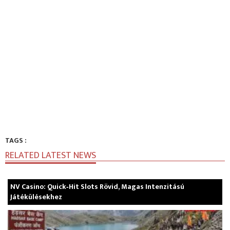
TAGS :
RELATED LATEST NEWS
NV Casino: Quick‑Hit Slots Rövid, Magas Intenzitású
Játékülésekhez