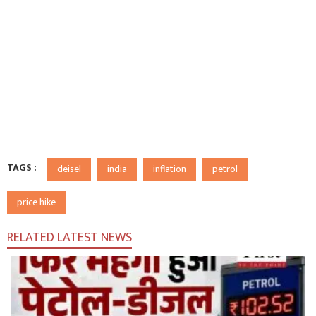
TAGS :
deisel
india
inflation
petrol
price hike
RELATED LATEST NEWS