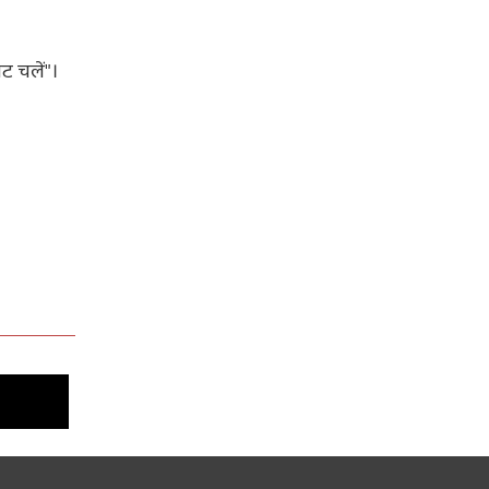
ोट चलें"।