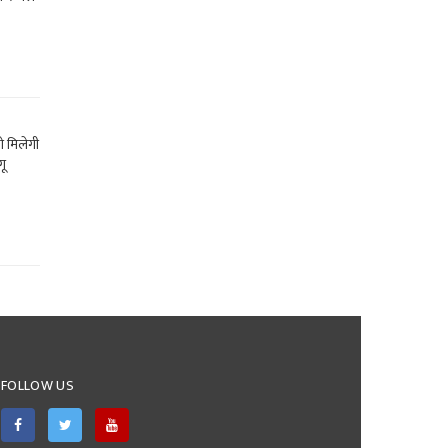
ो मिलेगी
गू
FOLLOW US