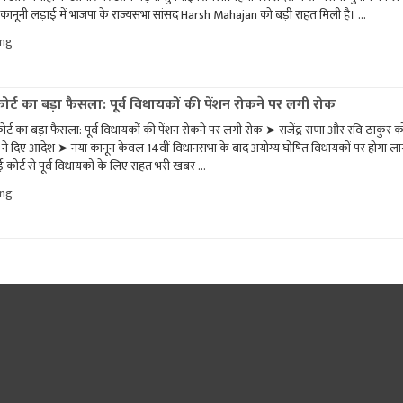
 कानूनी लड़ाई में भाजपा के राज्यसभा सांसद Harsh Mahajan को बड़ी राहत मिली है। …
"राज्यसभा
ing
चुनाव
याचिका
में
हर्ष
र्ट का बड़ा फैसला: पूर्व विधायकों की पेंशन रोकने पर लगी रोक
महाजन
ट का बड़ा फैसला: पूर्व विधायकों की पेंशन रोकने पर लगी रोक ➤ राजेंद्र राणा और रवि ठाकुर क
को
्ट ने दिए आदेश ➤ नया कानून केवल 14वीं विधानसभा के बाद अयोग्य घोषित विधायकों पर होगा ला
बड़ी
राहत
 कोर्ट से पूर्व विधायकों के लिए राहत भरी खबर …
—
"हिमाचल
ing
अभिषेक
हाई
मनु
कोर्ट
सिंघवी
का
की
बड़ा
अर्जी
फैसला:
खारिज"
पूर्व
विधायकों
की
पेंशन
रोकने
पर
लगी
रोक"