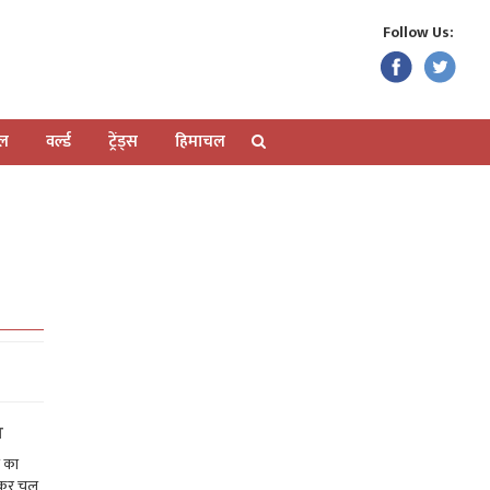
Follow Us:
ेल
वर्ल्ड
ट्रेंड्स
हिमाचल
ज
ि का
लेकर चल