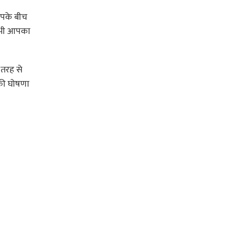
 आपके बीच
ं भी आपका
 तरह से
 की घोषणा