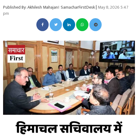
Published By: Akhilesh Mahajan। SamacharFirstDesk
|
May 8, 2026 5:47
pm