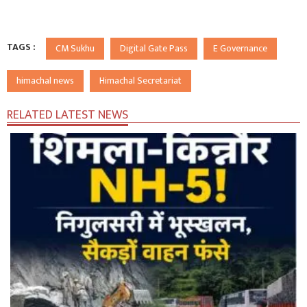
TAGS :
CM Sukhu
Digital Gate Pass
E Governance
himachal news
Himachal Secretariat
RELATED LATEST NEWS