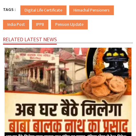
TAGS :
Digital Life Certificate
Himachal Pensioners
India Post
IPPB
Pension Update
RELATED LATEST NEWS