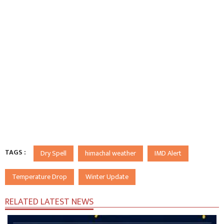
TAGS :
Dry Spell
himachal weather
IMD Alert
Temperature Drop
Winter Update
RELATED LATEST NEWS