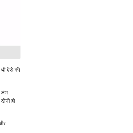
े भी ऐसे की
 जंग
दोनों ही
ै और