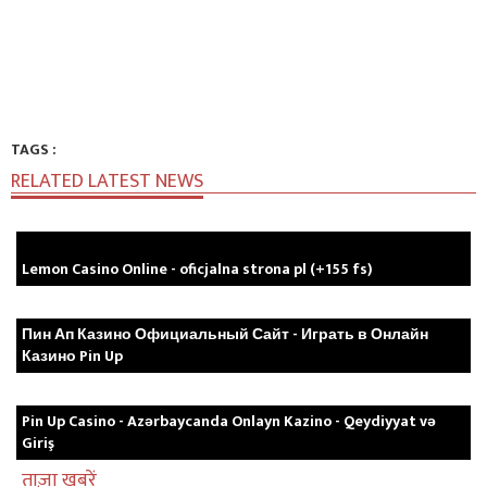
TAGS :
RELATED LATEST NEWS
Lemon Casino Online - oficjalna strona pl (+155 fs)
Пин Ап Казино Официальный Сайт - Играть в Онлайн
Казино Pin Up
Pin Up Casino - Azərbaycanda Onlayn Kazino - Qeydiyyat və
Giriş
ताज़ा खबरें