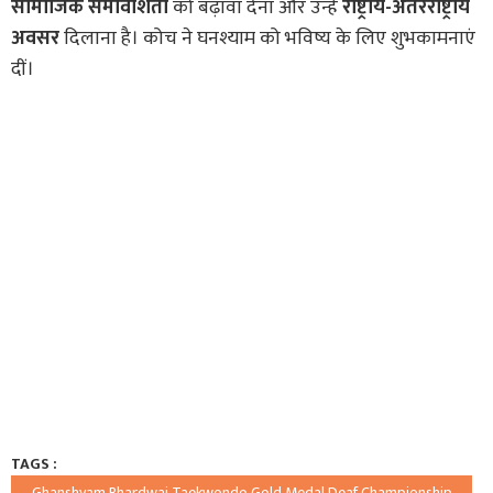
सामाजिक समावेशिता
को बढ़ावा देना और उन्हें
राष्ट्रीय-अंतरराष्ट्रीय
अवसर
दिलाना है। कोच ने घनश्याम को भविष्य के लिए शुभकामनाएं
दीं।
TAGS :
Ghanshyam Bhardwaj Taekwondo Gold Medal Deaf Championship