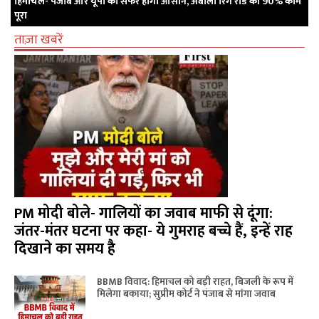
हिमाचल- पंजाब और यूपी का सफर होगा आसान, अंबाला रिंग रोड का 90% काम
पूरा
ताज़ा खबरें
PM मोदी बोले- गालियों का जवाब माफी से दूंगा:
जंतर-मंतर घटना पर कहा- ये गुमराह बच्चे हैं, इन्हें राह
दिखाने का समय है
BBMB विवाद: हिमाचल को बड़ी राहत, बिजली के रूप में
मिलेगा बकाया; सुप्रीम कोर्ट ने पंजाब से मांगा जवाब